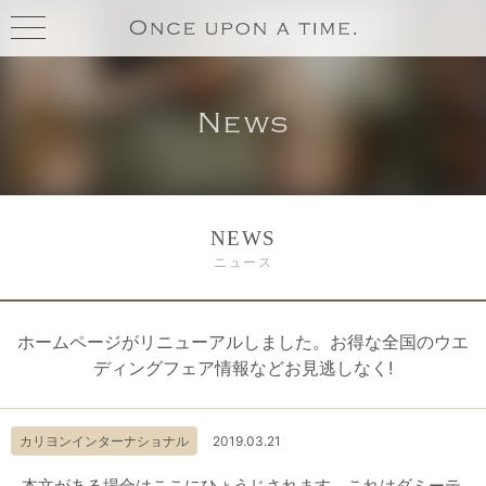
toggle
navigation
News
NEWS
ニュース
ホームページがリニューアルしました。お得な全国のウエ
ディングフェア情報などお見逃しなく!
カリヨンインターナショナル
2019.03.21
本文がある場合はここにひょうじされます。これはダミーテ