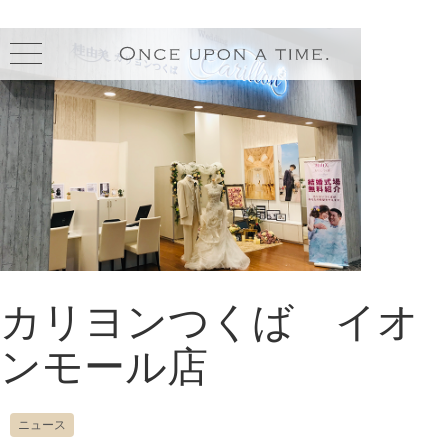
toggle
navigation
カリヨンつくば イオ
ンモール店
ニュース